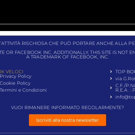
N’ATTIVITÀ RISCHIOSA CHE PUÒ PORTARE ANCHE ALLA PE
ITE OR FACEBOOK INC. ADDITIONALLY, THIS SITE IS NOT
A TRADEMARK OF FACEBOOK, INC.
NK VELOCI
TOP BO
Privacy Policy
via G.Ro
Cookie Policy
C.F./P.I
Termini e Condizioni
R.E.A. :
info@to
VUOI RIMANERE INFORMATO REGOLARMENTE?
Iscriviti alla nostra newsletter