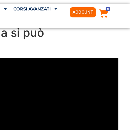
G
CORSI AVANZATI
0
ACCOUNT
a si può