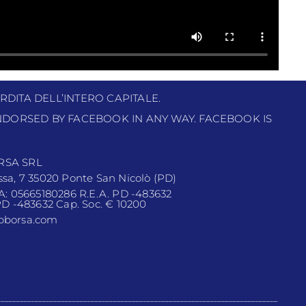
RDITA DELL’INTERO CAPITALE.
 ENDORSED BY FACEBOOK IN ANY WAY. FACEBOOK IS
RSA SRL
ssa, 7 35020 Ponte San Nicolò (PD)
VA: 05665180286 R.E.A. PD -483632
 PD -483632 Cap. Soc. € 10200
pborsa.com