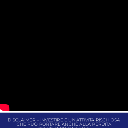
DISCLAIMER – INVESTIRE È UN’ATTIVITÀ RISCHIOSA
CHE PUÒ PORTARE ANCHE ALLA PERDITA