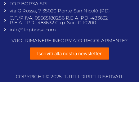
TOP BORSA SRL
via G.Rossa, 7 35020 Ponte San Nicolò (PD)
C.F./P.IVA: 05665180286 R.E.A. PD -483632
R.E.A. : PD -483632 Cap. Soc. € 10200
info@topborsa.com
VUOI RIMANERE INFORMATO REGOLARMENTE?
Iscriviti alla nostra newsletter
COPYRIGHT © 2025. TUTTI I DIRITTI RISERVATI.